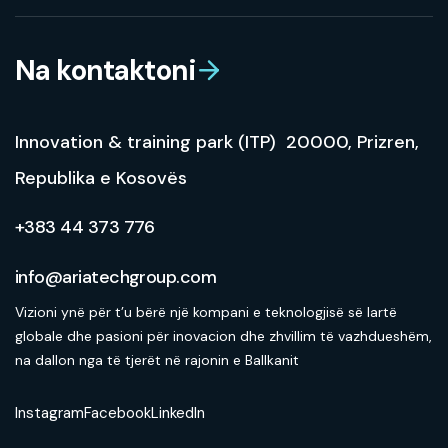
Na kontaktoni
Innovation & training park (ITP) 20000, Prizren,
Republika e Kosovës
+383 44 373 776
info@ariatechgroup.com
Vizioni ynë për t’u bërë një kompani e teknologjisë së lartë
globale dhe pasioni për inovacion dhe zhvillim të vazhdueshëm,
na dallon nga të tjerët në rajonin e Ballkanit
Instagram
Facebook
LinkedIn