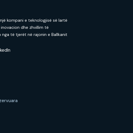
 një kompani e teknologjisë së lartë
 inovacion dhe zhvillim të
nga të tjerët në rajonin e Ballkanit
nkedIn
ezervuara