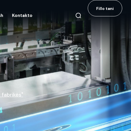
Fillo tani
sh
Kontakto
fabrikës"