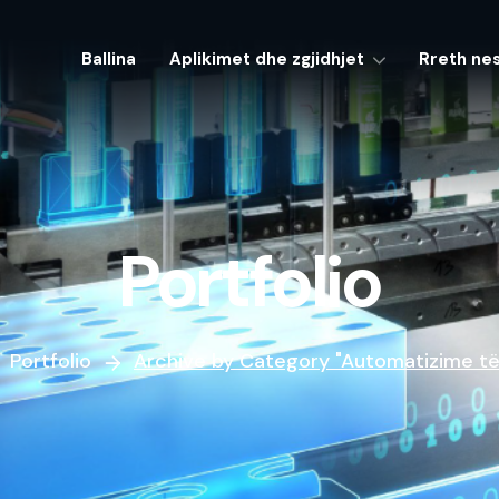
Ballina
Aplikimet dhe zgjidhjet
Rreth ne
Portfolio
Portfolio
Archive by Category "Automatizime të 