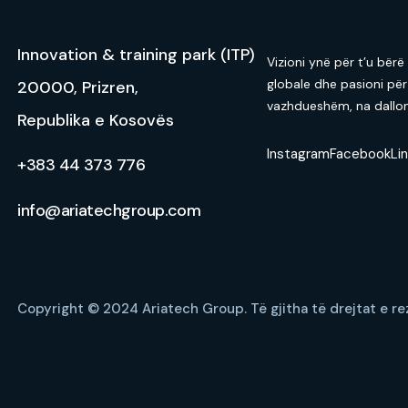
Innovation & training park (ITP)
Vizioni ynë për t’u bërë
globale dhe pasioni për
20000, Prizren,
vazhdueshëm, na dallon 
Republika e Kosovës
Instagram
Facebook
Li
+383 44 373 776
info@ariatechgroup.com
Copyright © 2024 Ariatech Group.
Të gjitha të drejtat e r